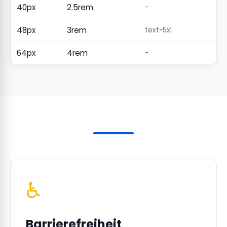
40px
2.5rem
-
48px
3rem
text-5xl
64px
4rem
-
♿
Barrierefreiheit