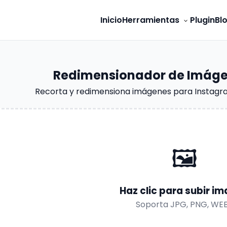
Inicio
Herramientas
Plugin
Bl
Redimensionador de Imáge
Recorta y redimensiona imágenes para Instagra
🖼️
Haz clic para subir i
Soporta JPG, PNG, WE