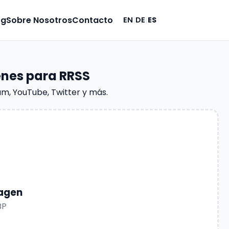
og
Sobre Nosotros
Contacto
EN
|
DE
|
ES
nes para RRSS
m, YouTube, Twitter y más.
magen
BP