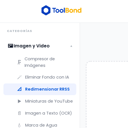
CATEGORÍAS
🖼️
Imagen y Video
▼
Compresor de
🗜️
Imágenes
🪄
Eliminar Fondo con IA
📐
Redimensionar RRSS
▶️
Miniaturas de YouTube
📄
Imagen a Texto (OCR)
💧
Marca de Agua