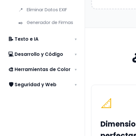
📍
Eliminar Datos EXIF
✒️
Generador de Firmas
📝
Texto e IA
▼
💻
Desarrollo y Código
▼
🎨
Herramientas de Color
▼
🛡️
Seguridad y Web
▼
📐
Dimensio
perfecta