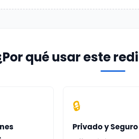
¿Por qué usar este re
🔒
nes
Privado y Seguro
s