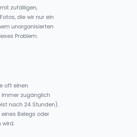
it zufälligen,
otos, die wir nur ein
einem unorganisierten
dieses Problem.
e oft einen
ür immer zugänglich
eist nach 24 Stunden).
t eines Belegs oder
 wird.